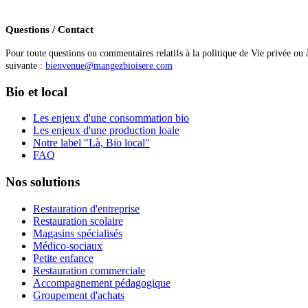
Questions / Contact
Pour toute questions ou commentaires relatifs à la politique de Vie privée ou
suivante :
bienvenue@mangezbioisere.com
Bio et local
Les enjeux d'une consommation bio
Les enjeux d'une production loale
Notre label "Là, Bio local"
FAQ
Nos solutions
Restauration d'entreprise
Restauration scolaire
Magasins spécialisés
Médico-sociaux
Petite enfance
Restauration commerciale
Accompagnement pédagogique
Groupement d'achats