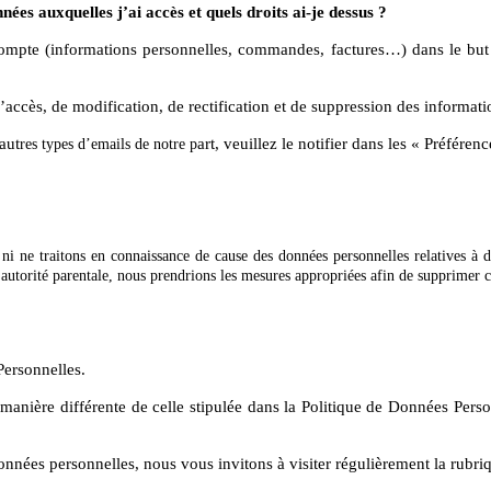
nées auxquelles j’ai accès et quels droits ai-je dessus ?
ompte (informations personnelles, commandes, factures…) dans le but d
ccès, de modification, de rectification et de suppression des informat
aut
art, veuillez le notifier dans les « Préfére
res types d’emails de notre p
ni ne traitons en connaissance de cause des données personnelles relatives à 
l’autorité parentale, nous prendrions les mesures appropriées afin de supprimer 
Personnelles.
 manière différente de celle stipulée dans la Politique de Données Pers
nnées personnelles, nous vous invitons à visiter régulièrement la rubriq